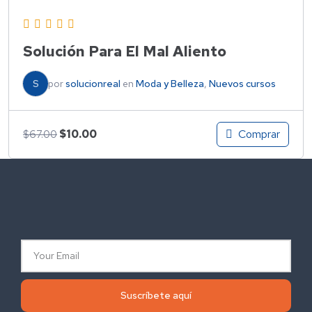
Solución Para El Mal Aliento
S
por
solucionreal
en
Moda y Belleza
,
Nuevos cursos
Comprar
$
10.00
$
67.00
Suscríbete aquí