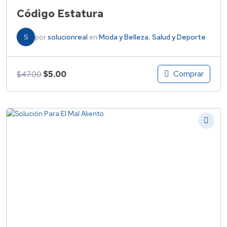
Código Estatura
S
por
solucionreal
en
Moda y Belleza
,
Salud y Deporte
Comprar
$
5.00
$
47.00