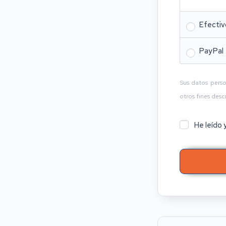
Efecti
PayPal
Sus datos perso
otros fines desc
He leído 