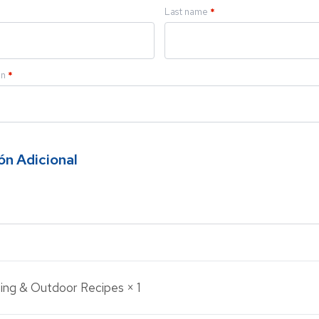
Last name
*
on
*
ón Adicional
ing & Outdoor Recipes
× 1