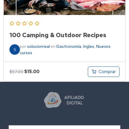
100 Camping & Outdoor Recipes
por
solucionreal
en
Gastronomía
,
Ingles
,
Nuevos
S
cursos
Comprar
$
15.00
$
57.00