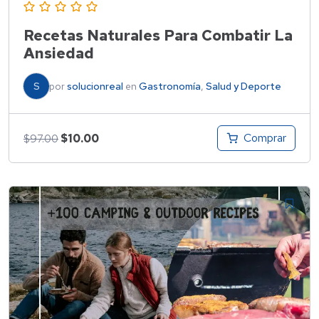
Recetas Naturales Para Combatir La
Ansiedad
S
por
solucionreal
en
Gastronomía
,
Salud y Deporte
Comprar
$
10.00
$
97.00