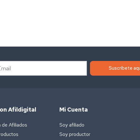
Suscríbete aqu
n Afildigital
Mi Cuenta
de Afiliados
Soy afiliado
roductos
Soy productor