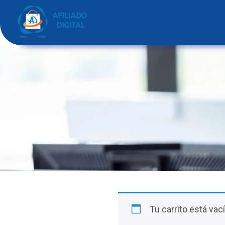
Inicio
Afiliados
Tu carrito está vací