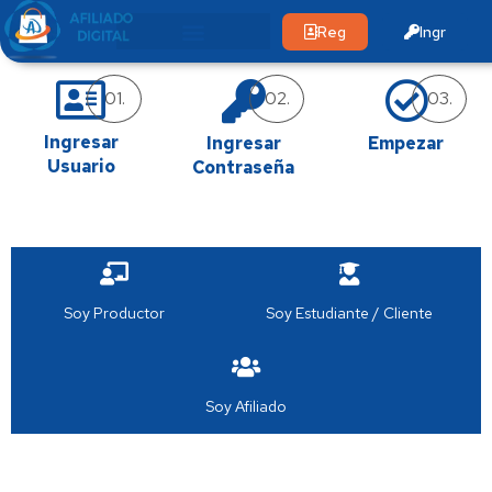
Reg
Ingr
01.
02.
03.
Ingresar
Ingresar
Empezar
Usuario
Contraseña
Soy Productor
Soy Estudiante / Cliente
Soy Afiliado